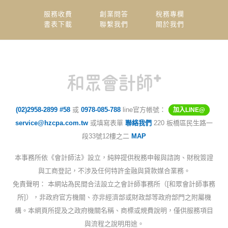
服務收費
創業問答
稅務專欄
書表下載
聯繫我們
關於我們
(02)2958-2899 #58
或
0978-085-788
line官方帳號：
加入LINE@
service@hzcpa.com.tw
或填寫表單
聯絡我們
220 板橋區民生路一
段33號12樓之二
MAP
本事務所依《會計師法》設立，純粹提供稅務申報與諮詢、財稅簽證
與工商登記，不涉及任何特許金融與貸款媒合業務。
免責聲明： 本網站為民間合法設立之會計師事務所（[和眾會計師事務
所]），非政府官方機關、亦非經濟部或財政部等政府部門之附屬機
構。本網頁所提及之政府機關名稱、商標或規費說明，僅供服務項目
與流程之說明用途。