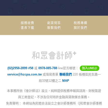
服務收費
創業問答
稅務專欄
書表下載
聯繫我們
關於我們
(02)2958-2899 #58
或
0978-085-788
line官方帳號：
加入LINE@
service@hzcpa.com.tw
或填寫表單
聯絡我們
220 板橋區民生路一
段33號12樓之二
MAP
本事務所依《會計師法》設立，純粹提供稅務申報與諮詢、財稅簽證
與工商登記，不涉及任何特許金融與貸款媒合業務。
免責聲明： 本網站為民間合法設立之會計師事務所（[和眾會計師事務