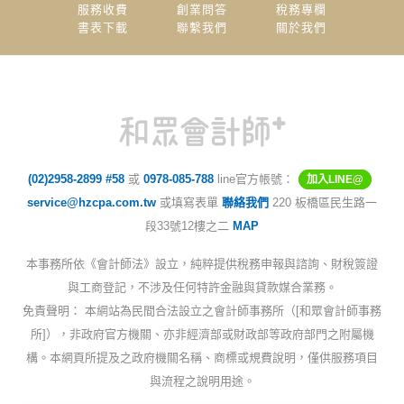
服務收費
創業問答
稅務專欄
書表下載
聯繫我們
關於我們
(02)2958-2899 #58
或
0978-085-788
line官方帳號：
加入LINE@
service@hzcpa.com.tw
或填寫表單
聯絡我們
220 板橋區民生路一
段33號12樓之二
MAP
本事務所依《會計師法》設立，純粹提供稅務申報與諮詢、財稅簽證
與工商登記，不涉及任何特許金融與貸款媒合業務。
免責聲明： 本網站為民間合法設立之會計師事務所（[和眾會計師事務
所]），非政府官方機關、亦非經濟部或財政部等政府部門之附屬機
構。本網頁所提及之政府機關名稱、商標或規費說明，僅供服務項目
與流程之說明用途。