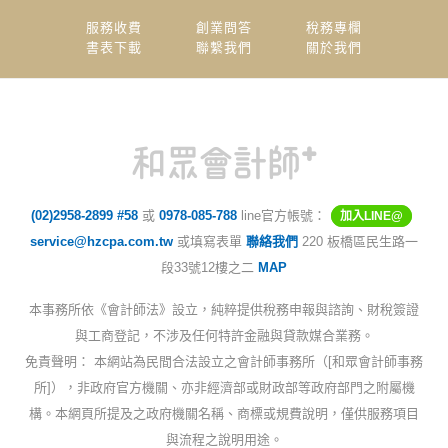
服務收費
創業問答
稅務專欄
書表下載
聯繫我們
關於我們
(02)2958-2899 #58
或
0978-085-788
line官方帳號：
加入LINE@
service@hzcpa.com.tw
或填寫表單
聯絡我們
220 板橋區民生路一
段33號12樓之二
MAP
本事務所依《會計師法》設立，純粹提供稅務申報與諮詢、財稅簽證
與工商登記，不涉及任何特許金融與貸款媒合業務。
免責聲明： 本網站為民間合法設立之會計師事務所（[和眾會計師事務
所]），非政府官方機關、亦非經濟部或財政部等政府部門之附屬機
構。本網頁所提及之政府機關名稱、商標或規費說明，僅供服務項目
與流程之說明用途。