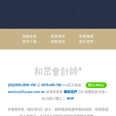
服務收費
創業問答
稅務專欄
書表下載
聯繫我們
關於我們
(02)2958-2899 #58
或
0978-085-788
line官方帳號：
加入LINE@
service@hzcpa.com.tw
或填寫表單
聯絡我們
220 板橋區民生路一
段33號12樓之二
MAP
本事務所依《會計師法》設立，純粹提供稅務申報與諮詢、財稅簽證